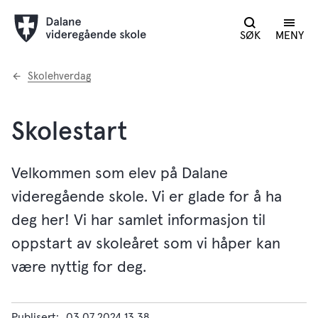
SØK
MENY
Du
Skolehverdag
er
her:
Skolestart
Velkommen som elev på Dalane
videregående skole. Vi er glade for å ha
deg her! Vi har samlet informasjon til
oppstart av skoleåret som vi håper kan
være nyttig for deg.
Publisert
03.07.2024 13.38